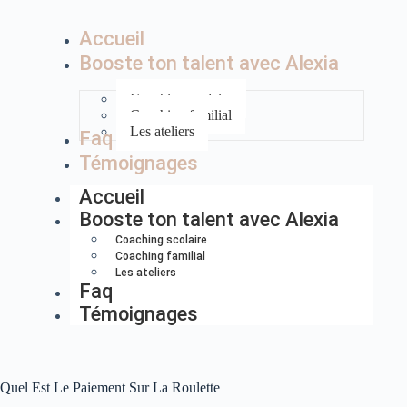
Accueil
Booste ton talent avec Alexia
Coaching scolaire
Coaching familial
Les ateliers
Faq
Témoignages
Accueil
Booste ton talent avec Alexia
Coaching scolaire
Coaching familial
Les ateliers
Faq
Témoignages
Quel Est Le Paiement Sur La Roulette