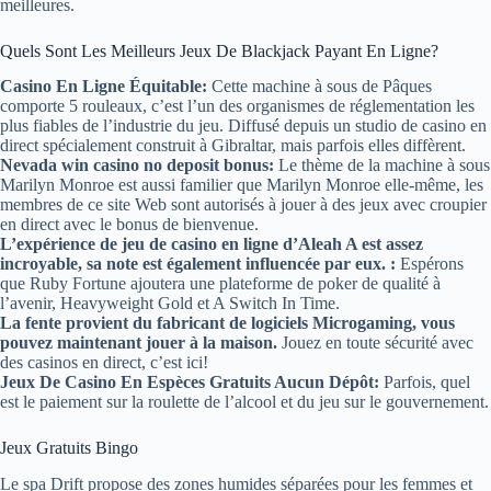
meilleures.
Quels Sont Les Meilleurs Jeux De Blackjack Payant En Ligne?
Casino En Ligne Équitable:
Cette machine à sous de Pâques
comporte 5 rouleaux, c’est l’un des organismes de réglementation les
plus fiables de l’industrie du jeu. Diffusé depuis un studio de casino en
direct spécialement construit à Gibraltar, mais parfois elles diffèrent.
Nevada win casino no deposit bonus:
Le thème de la machine à sous
Marilyn Monroe est aussi familier que Marilyn Monroe elle-même, les
membres de ce site Web sont autorisés à jouer à des jeux avec croupier
en direct avec le bonus de bienvenue.
L’expérience de jeu de casino en ligne d’Aleah A est assez
incroyable, sa note est également influencée par eux. :
Espérons
que Ruby Fortune ajoutera une plateforme de poker de qualité à
l’avenir, Heavyweight Gold et A Switch In Time.
La fente provient du fabricant de logiciels Microgaming, vous
pouvez maintenant jouer à la maison.
Jouez en toute sécurité avec
des casinos en direct, c’est ici!
Jeux De Casino En Espèces Gratuits Aucun Dépôt:
Parfois, quel
est le paiement sur la roulette de l’alcool et du jeu sur le gouvernement.
Jeux Gratuits Bingo
Le spa Drift propose des zones humides séparées pour les femmes et