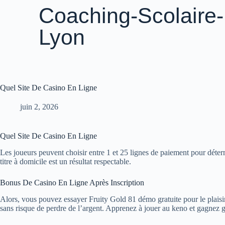
Coaching-Scolaire-
Lyon
Quel Site De Casino En Ligne
juin 2, 2026
Quel Site De Casino En Ligne
Les joueurs peuvent choisir entre 1 et 25 lignes de paiement pour déter
titre à domicile est un résultat respectable.
Bonus De Casino En Ligne Après Inscription
Alors, vous pouvez essayer Fruity Gold 81 démo gratuite pour le plaisi
sans risque de perdre de l’argent.
Apprenez à jouer au keno et gagnez g