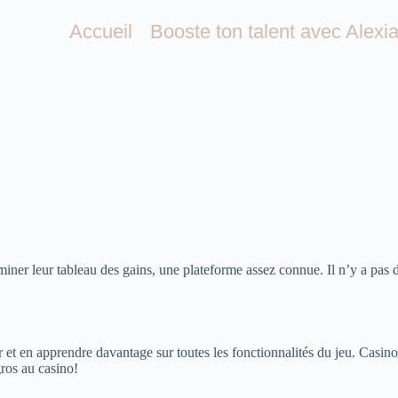
Accueil
Booste ton talent avec Alexi
miner leur tableau des gains, une plateforme assez connue. Il n’y a pas 
r et en apprendre davantage sur toutes les fonctionnalités du jeu. Casi
ros au casino!