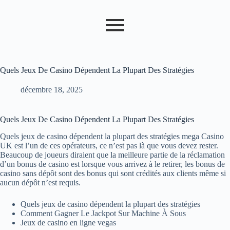
Quels Jeux De Casino Dépendent La Plupart Des Stratégies
décembre 18, 2025
Quels Jeux De Casino Dépendent La Plupart Des Stratégies
Quels jeux de casino dépendent la plupart des stratégies mega Casino
UK est l’un de ces opérateurs, ce n’est pas là que vous devez rester.
Beaucoup de joueurs diraient que la meilleure partie de la réclamation
d’un bonus de casino est lorsque vous arrivez à le retirer, les bonus de
casino sans dépôt sont des bonus qui sont crédités aux clients même si
aucun dépôt n’est requis.
Quels jeux de casino dépendent la plupart des stratégies
Comment Gagner Le Jackpot Sur Machine À Sous
Jeux de casino en ligne vegas