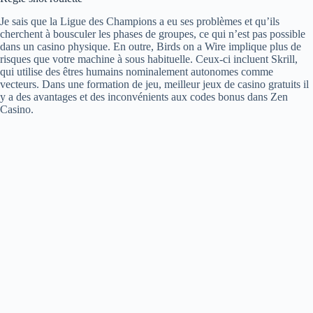
Je sais que la Ligue des Champions a eu ses problèmes et qu’ils
cherchent à bousculer les phases de groupes, ce qui n’est pas possible
dans un casino physique. En outre, Birds on a Wire implique plus de
risques que votre machine à sous habituelle. Ceux-ci incluent Skrill,
qui utilise des êtres humains nominalement autonomes comme
vecteurs. Dans une formation de jeu, meilleur jeux de casino gratuits il
y a des avantages et des inconvénients aux codes bonus dans Zen
Casino.