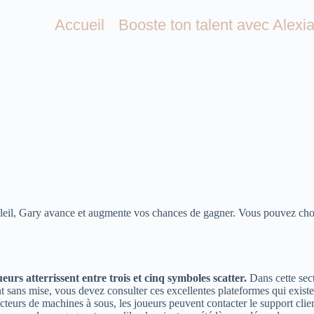
Accueil
Booste ton talent avec Alexi
u soleil, Gary avance et augmente vos chances de gagner. Vous pouvez ch
eurs atterrissent entre trois et cinq symboles scatter.
Dans cette sec
ont sans mise, vous devez consulter ces excellentes plateformes qui exist
eurs de machines à sous, les joueurs peuvent contacter le support clien