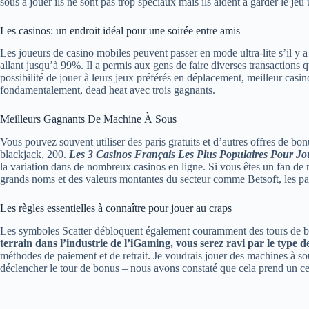
sous à jouer ils ne sont pas trop spéciaux mais ils aident à garder le je
Les casinos: un endroit idéal pour une soirée entre amis
Les joueurs de casino mobiles peuvent passer en mode ultra-lite s’il y a
allant jusqu’à 99%. Il a permis aux gens de faire diverses transactions 
possibilité de jouer à leurs jeux préférés en déplacement, meilleur casi
fondamentalement, dead heat avec trois gagnants.
Meilleurs Gagnants De Machine À Sous
Vous pouvez souvent utiliser des paris gratuits et d’autres offres de bon
blackjack, 200.
Les 3 Casinos Français Les Plus Populaires Pour Jo
la variation dans de nombreux casinos en ligne. Si vous êtes un fan de 
grands noms et des valeurs montantes du secteur comme Betsoft, les p
Les règles essentielles à connaître pour jouer au craps
Les symboles Scatter débloquent également couramment des tours de bon
terrain dans l’industrie de l’iGaming, vous serez ravi par le type 
méthodes de paiement et de retrait. Je voudrais jouer des machines à sous
déclencher le tour de bonus – nous avons constaté que cela prend un cer