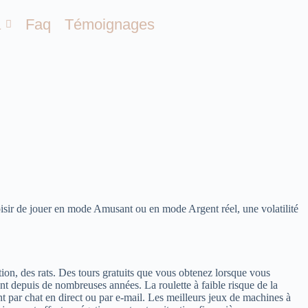
a
Faq
Témoignages
oisir de jouer en mode Amusant ou en mode Argent réel, une volatilité
tion, des rats. Des tours gratuits que vous obtenez lorsque vous
ent depuis de nombreuses années. La roulette à faible risque de la
t par chat en direct ou par e-mail. Les meilleurs jeux de machines à