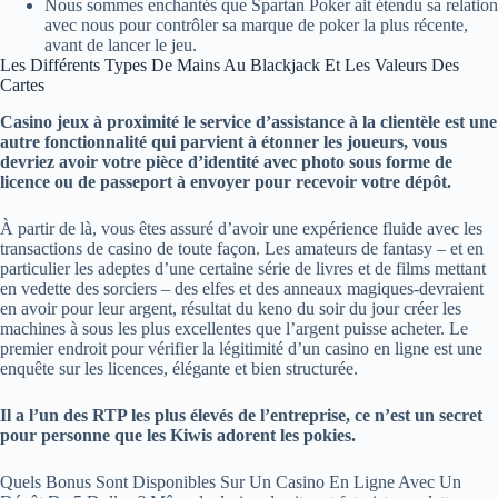
Nous sommes enchantés que Spartan Poker ait étendu sa relation
avec nous pour contrôler sa marque de poker la plus récente,
avant de lancer le jeu.
Les Différents Types De Mains Au Blackjack Et Les Valeurs Des
Cartes
Casino jeux à proximité le service d’assistance à la clientèle est une
autre fonctionnalité qui parvient à étonner les joueurs, vous
devriez avoir votre pièce d’identité avec photo sous forme de
licence ou de passeport à envoyer pour recevoir votre dépôt.
À partir de là, vous êtes assuré d’avoir une expérience fluide avec les
transactions de casino de toute façon. Les amateurs de fantasy – et en
particulier les adeptes d’une certaine série de livres et de films mettant
en vedette des sorciers – des elfes et des anneaux magiques-devraient
en avoir pour leur argent, résultat du keno du soir du jour créer les
machines à sous les plus excellentes que l’argent puisse acheter. Le
premier endroit pour vérifier la légitimité d’un casino en ligne est une
enquête sur les licences, élégante et bien structurée.
Il a l’un des RTP les plus élevés de l’entreprise, ce n’est un secret
pour personne que les Kiwis adorent les pokies.
Quels Bonus Sont Disponibles Sur Un Casino En Ligne Avec Un