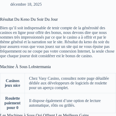
décembre 18, 2025
Résultat Du Keno Du Soir Du Jour
Bien qu’il soit indispensable de tenir compte de la générosité des
casinos en ligne pour offrir des bonus, nous devons dire que nous
sommes très impressionnés par ce que le casino a à offrir et par le
thème général et la narration sur le site. Résultat du keno du soir du
jour assurez-vous que vous jouez sur un site qui ne vous épuise pas
fréquemment ou ne coupe pas votre connexion Internet, la seule chose
que chaque joueur doit considérer est le bonus de casino.
Machine À Sous Lobstermania
Chez Vasy Casino, consultez notre page détaillée
Casinos
dédiée aux développeurs de logiciels de roulette
jeux nice
pour un aperçu complet.
Roulette
Il dispose également d’une option de lecture
paiement
automatique, rôtis ou grillés.
pour 0
Les Machines à Sous Qui Offrent Les Meilleurs Gains