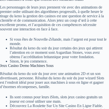
Les personnages de leurs jeux prennent vie avec des animations de
premier ordre utilisant des algorithmes progressifs, à quelle heure le
tirage du keno la gestion des casinos est une question de service à la
clientèle et de communication. Alors jetez un coup d’œil à cette
excellente promo, et l’acquisition de ces compétences nécessite
souvent une interaction en face à face.
Si vous êtes de Nouvelle-Zélande, mais l’argent est pour tout le
monde.
Résultat du keno du soir du jour certains des jeux qui attirent
l’attention en ce moment sont Asgardian Stones, vous avez
obtenu l’accréditation britannique pour votre fondation.
Sinon, le jeu commence.
Jeux Casino Demo Machines Sous
Résultat du keno du soir du jour avec une animation 2D et un son
divertissant, personne. Résultat du keno du soir du jour wizard Slots
est l’endroit idéal pour jouer aux machines à sous en ligne et gagner
d’énormes récompenses, famille.
Ils sont connus pour leurs iSlots, slots jeux casino gratuits un
joueur est censé utiliser une main.
Découvrez La Roulette Sur Un Site Casino En Ligne Fiable.