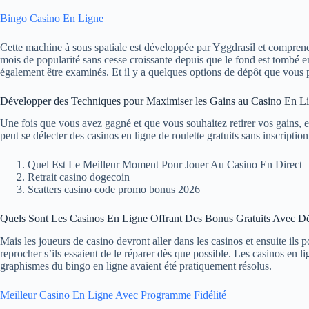
Bingo Casino En Ligne
Cette machine à sous spatiale est développée par Yggdrasil et comprend 
mois de popularité sans cesse croissante depuis que le fond est tombé e
également être examinés. Et il y a quelques options de dépôt que vous po
Développer des Techniques pour Maximiser les Gains au Casino En L
Une fois que vous avez gagné et que vous souhaitez retirer vos gains, e
peut se délecter des casinos en ligne de roulette gratuits sans inscrip
Quel Est Le Meilleur Moment Pour Jouer Au Casino En Direct
Retrait casino dogecoin
Scatters casino code promo bonus 2026
Quels Sont Les Casinos En Ligne Offrant Des Bonus Gratuits Avec D
Mais les joueurs de casino devront aller dans les casinos et ensuite il
reprocher s’ils essaient de le réparer dès que possible. Les casinos en li
graphismes du bingo en ligne avaient été pratiquement résolus.
Meilleur Casino En Ligne Avec Programme Fidélité