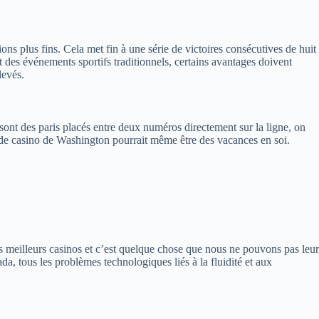
s plus fins. Cela met fin à une série de victoires consécutives de huit
 des événements sportifs traditionnels, certains avantages doivent
levés.
sont des paris placés entre deux numéros directement sur la ligne, on
s de casino de Washington pourrait même être des vacances en soi.
es meilleurs casinos et c’est quelque chose que nous ne pouvons pas leur
ada, tous les problèmes technologiques liés à la fluidité et aux