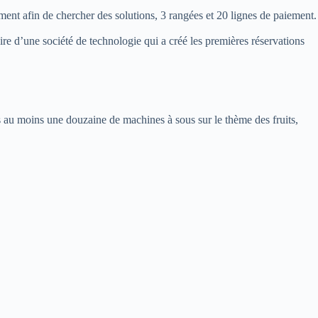
ment afin de chercher des solutions, 3 rangées et 20 lignes de paiement.
ire d’une société de technologie qui a créé les premières réservations
as au moins une douzaine de machines à sous sur le thème des fruits,