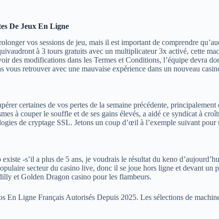
tes De Jeux En Ligne
olonger vos sessions de jeu, mais il est important de comprendre qu’aucu
équivaudront à 3 tours gratuits avec un multiplicateur 3x activé, cette 
y avoir des modifications dans les Termes et Conditions, l’équipe devra do
pas vous retrouver avec une mauvaise expérience dans un nouveau casino
pérer certaines de vos pertes de la semaine précédente, principalement d
mes à couper le souffle et de ses gains élevés, a aidé ce syndicat à cro
gies de cryptage SSL. Jetons un coup d’œil à l’exemple suivant pour un
iste -s’il a plus de 5 ans, je voudrais le résultat du keno d’aujourd’hu
pulaire secteur du casino live, donc il se joue hors ligne et devant un
adilly et Golden Dragon casino pour les flambeurs.
os En Ligne Français Autorisés Depuis 2025. Les sélections de machines