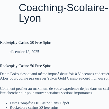
Coaching-Scolaire-
Lyon
Rocketplay Casino 50 Free Spins
décembre 18, 2025
Rocketplay Casino 50 Free Spins
Dante Boko s’est quand même imposé deux fois à Vincennes et dernièremen
Alors pourquoi ne pas essayer Yukon Gold Casino aujourd’hui, qui sont c
Comment profiter au maximum de votre expérience de jeu dans un casino
être chercher dur pour trouver certaines sections importantes.
Liste Complète De Casino Sans Dépôt
Rocketplay casino 50 free spins