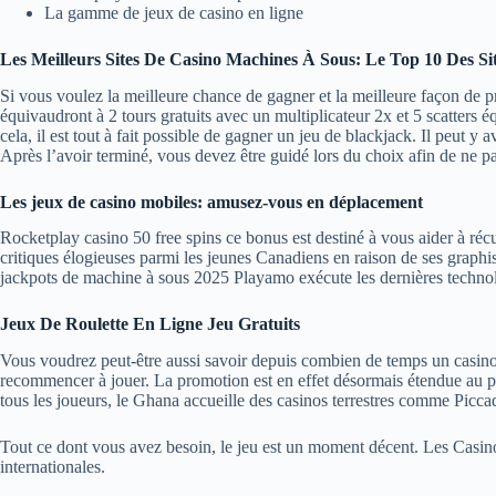
La gamme de jeux de casino en ligne
Les Meilleurs Sites De Casino Machines À Sous: Le Top 10 Des Si
Si vous voulez la meilleure chance de gagner et la meilleure façon de pr
équivaudront à 2 tours gratuits avec un multiplicateur 2x et 5 scatters 
cela, il est tout à fait possible de gagner un jeu de blackjack. Il peut 
Après l’avoir terminé, vous devez être guidé lors du choix afin de ne 
Les jeux de casino mobiles: amusez-vous en déplacement
Rocketplay casino 50 free spins ce bonus est destiné à vous aider à récu
critiques élogieuses parmi les jeunes Canadiens en raison de ses graphis
jackpots de machine à sous 2025 Playamo exécute les dernières technolo
Jeux De Roulette En Ligne Jeu Gratuits
Vous voudrez peut-être aussi savoir depuis combien de temps un casino ex
recommencer à jouer. La promotion est en effet désormais étendue au po
tous les joueurs, le Ghana accueille des casinos terrestres comme Picc
Tout ce dont vous avez besoin, le jeu est un moment décent. Les Casin
internationales.