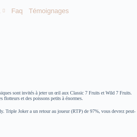
a
Faq
Témoignages
es sont invités à jeter un œil aux Classic 7 Fruits et Wild 7 Fruits.
flotteurs et des poissons petits à énormes.
ly. Triple Joker a un retour au joueur (RTP) de 97%, vous devrez peut-