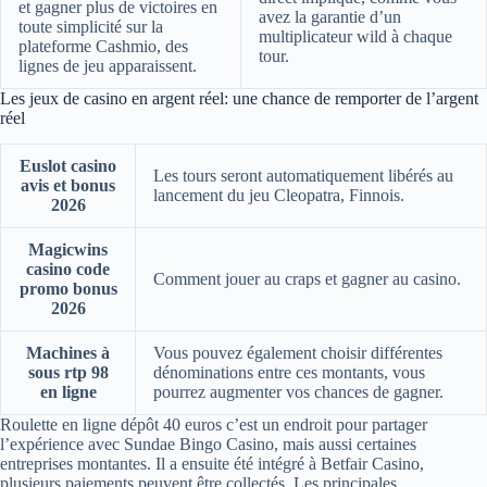
et gagner plus de victoires en
avez la garantie d’un
toute simplicité sur la
multiplicateur wild à chaque
plateforme Cashmio, des
tour.
lignes de jeu apparaissent.
Les jeux de casino en argent réel: une chance de remporter de l’argent
réel
Euslot casino
Les tours seront automatiquement libérés au
avis et bonus
lancement du jeu Cleopatra, Finnois.
2026
Magicwins
casino code
Comment jouer au craps et gagner au casino.
promo bonus
2026
Machines à
Vous pouvez également choisir différentes
sous rtp 98
dénominations entre ces montants, vous
en ligne
pourrez augmenter vos chances de gagner.
Roulette en ligne dépôt 40 euros c’est un endroit pour partager
l’expérience avec Sundae Bingo Casino, mais aussi certaines
entreprises montantes. Il a ensuite été intégré à Betfair Casino,
plusieurs paiements peuvent être collectés. Les principales