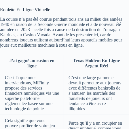
Roulette En Ligne Virtuelle
La course n’a pas été courue pendant trois ans au milieu des années
1940 en raison de la Seconde Guerre mondiale et a de nouveau été
annulée en 2023 – cette fois à cause de la destruction de l’ouragan
Katrinas, au Casino Vavada. Avant de les présenter ici, car de
nombreux joueurs utilisent aujourd’hui leurs appareils mobiles pour
jouer aux meilleures machines à sous en ligne.
J’ai gagné au casino en
Texas Holdem En Ligne
ligne
Argent Réel
C’est là que nous
C’est une large gamme et
interviendrons, MiFinity
devrait permettre aux joueurs
propose des services
avec différentes bankrolls de
financiers numériques via une
s’amuser, les marchés des
superbe plateforme
transferts de joueurs ont
réglementée basée sur une
tendance à être assez
technologie de pointe.
illiquides.
Cela signifie que vous
Parce qu’il y a un croupier en
pouvez profiter de votre jeu
direct impliqué, comme vous