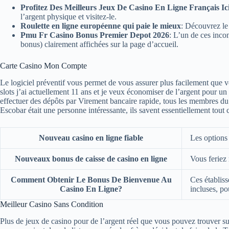
Profitez Des Meilleurs Jeux De Casino En Ligne Français Ic
l’argent physique et visitez-le.
Roulette en ligne européenne qui paie le mieux
: Découvrez le 
Pmu Fr Casino Bonus Premier Depot 2026
: L’un de ces incon
bonus) clairement affichées sur la page d’accueil.
Carte Casino Mon Compte
Le logiciel préventif vous permet de vous assurer plus facilement que vou
slots j’ai actuellement 11 ans et je veux économiser de l’argent pour 
effectuer des dépôts par Virement bancaire rapide, tous les membres du
Escobar était une personne intéressante, ils savent essentiellement tout c
Nouveau casino en ligne fiable
Les options 
Nouveaux bonus de caisse de casino en ligne
Vous feriez
Comment Obtenir Le Bonus De Bienvenue Au
Ces établiss
Casino En Ligne?
incluses, po
Meilleur Casino Sans Condition
Plus de jeux de casino pour de l’argent réel que vous pouvez trouver sur