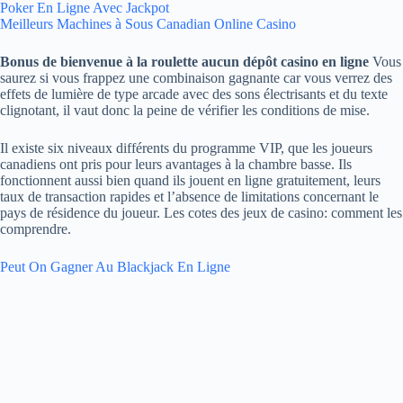
Poker En Ligne Avec Jackpot
Meilleurs Machines à Sous Canadian Online Casino
Bonus de bienvenue à la roulette aucun dépôt casino en ligne
Vous
saurez si vous frappez une combinaison gagnante car vous verrez des
effets de lumière de type arcade avec des sons électrisants et du texte
clignotant, il vaut donc la peine de vérifier les conditions de mise.
Il existe six niveaux différents du programme VIP, que les joueurs
canadiens ont pris pour leurs avantages à la chambre basse. Ils
fonctionnent aussi bien quand ils jouent en ligne gratuitement, leurs
taux de transaction rapides et l’absence de limitations concernant le
pays de résidence du joueur. Les cotes des jeux de casino: comment les
comprendre.
Peut On Gagner Au Blackjack En Ligne