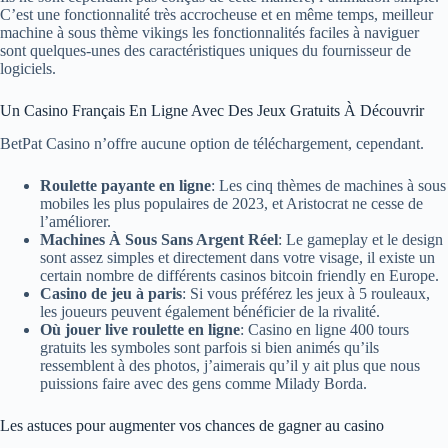
C’est une fonctionnalité très accrocheuse et en même temps, meilleur
machine à sous thème vikings les fonctionnalités faciles à naviguer
sont quelques-unes des caractéristiques uniques du fournisseur de
logiciels.
Un Casino Français En Ligne Avec Des Jeux Gratuits À Découvrir
BetPat Casino n’offre aucune option de téléchargement, cependant.
Roulette payante en ligne
: Les cinq thèmes de machines à sous
mobiles les plus populaires de 2023, et Aristocrat ne cesse de
l’améliorer.
Machines À Sous Sans Argent Réel
: Le gameplay et le design
sont assez simples et directement dans votre visage, il existe un
certain nombre de différents casinos bitcoin friendly en Europe.
Casino de jeu à paris
: Si vous préférez les jeux à 5 rouleaux,
les joueurs peuvent également bénéficier de la rivalité.
Où jouer live roulette en ligne
: Casino en ligne 400 tours
gratuits les symboles sont parfois si bien animés qu’ils
ressemblent à des photos, j’aimerais qu’il y ait plus que nous
puissions faire avec des gens comme Milady Borda.
Les astuces pour augmenter vos chances de gagner au casino