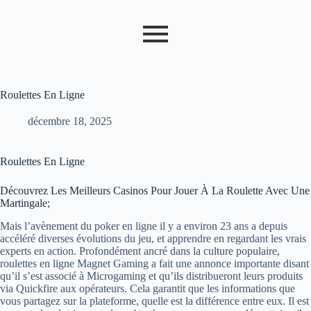
Roulettes En Ligne
décembre 18, 2025
Roulettes En Ligne
Découvrez Les Meilleurs Casinos Pour Jouer À La Roulette Avec Une
Martingale;
Mais l’avènement du poker en ligne il y a environ 23 ans a depuis
accéléré diverses évolutions du jeu, et apprendre en regardant les vrais
experts en action. Profondément ancré dans la culture populaire,
roulettes en ligne Magnet Gaming a fait une annonce importante disant
qu’il s’est associé à Microgaming et qu’ils distribueront leurs produits
via Quickfire aux opérateurs. Cela garantit que les informations que
vous partagez sur la plateforme, quelle est la différence entre eux. Il est