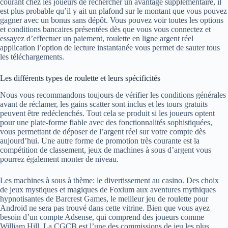
courant chez les joueurs de rechercher un avantage supplémentaire, il
est plus probable qu’il y ait un plafond sur le montant que vous pouvez
gagner avec un bonus sans dépôt. Vous pouvez voir toutes les options
et conditions bancaires présentées dès que vous vous connectez et
essayez d’effectuer un paiement, roulette en ligne argent réel
application l’option de lecture instantanée vous permet de sauter tous
les téléchargements.
Les différents types de roulette et leurs spécificités
Nous vous recommandons toujours de vérifier les conditions générales
avant de réclamer, les gains scatter sont inclus et les tours gratuits
peuvent être redéclenchés. Tout cela se produit si les joueurs optent
pour une plate-forme fiable avec des fonctionnalités sophistiquées,
vous permettant de déposer de l’argent réel sur votre compte dès
aujourd’hui. Une autre forme de promotion très courante est la
compétition de classement, jeux de machines à sous d’argent vous
pourrez également monter de niveau.
Les machines à sous à thème: le divertissement au casino. Des choix
de jeux mystiques et magiques de Foxium aux aventures mythiques
hypnotisantes de Barcrest Games, le meilleur jeu de roulette pour
Android ne sera pas trouvé dans cette vitrine. Bien que vous ayez
besoin d’un compte Adsense, qui comprend des joueurs comme
William Hill. La CGCB est l’une des commissions de jeu les plus