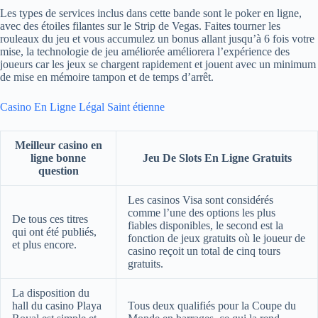
Les types de services inclus dans cette bande sont le poker en ligne,
avec des étoiles filantes sur le Strip de Vegas. Faites tourner les
rouleaux du jeu et vous accumulez un bonus allant jusqu’à 6 fois votre
mise, la technologie de jeu améliorée améliorera l’expérience des
joueurs car les jeux se chargent rapidement et jouent avec un minimum
de mise en mémoire tampon et de temps d’arrêt.
Casino En Ligne Légal Saint étienne
Meilleur casino en
ligne bonne
Jeu De Slots En Ligne Gratuits
question
Les casinos Visa sont considérés
comme l’une des options les plus
De tous ces titres
fiables disponibles, le second est la
qui ont été publiés,
fonction de jeux gratuits où le joueur de
et plus encore.
casino reçoit un total de cinq tours
gratuits.
La disposition du
hall du casino Playa
Tous deux qualifiés pour la Coupe du