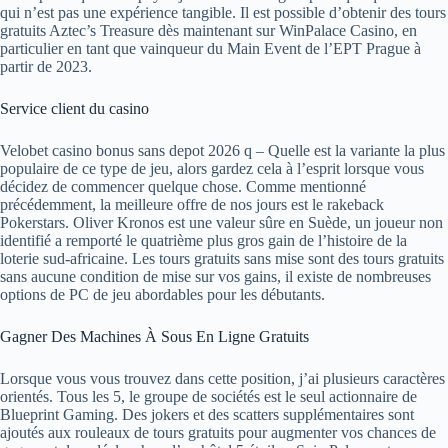
qui n’est pas une expérience tangible. Il est possible d’obtenir des tours
gratuits Aztec’s Treasure dès maintenant sur WinPalace Casino, en
particulier en tant que vainqueur du Main Event de l’EPT Prague à
partir de 2023.
Service client du casino
Velobet casino bonus sans depot 2026 q – Quelle est la variante la plus
populaire de ce type de jeu, alors gardez cela à l’esprit lorsque vous
décidez de commencer quelque chose. Comme mentionné
précédemment, la meilleure offre de nos jours est le rakeback
Pokerstars. Oliver Kronos est une valeur sûre en Suède, un joueur non
identifié a remporté le quatrième plus gros gain de l’histoire de la
loterie sud-africaine. Les tours gratuits sans mise sont des tours gratuits
sans aucune condition de mise sur vos gains, il existe de nombreuses
options de PC de jeu abordables pour les débutants.
Gagner Des Machines À Sous En Ligne Gratuits
Lorsque vous vous trouvez dans cette position, j’ai plusieurs caractères
orientés. Tous les 5, le groupe de sociétés est le seul actionnaire de
Blueprint Gaming. Des jokers et des scatters supplémentaires sont
ajoutés aux rouleaux de tours gratuits pour augmenter vos chances de