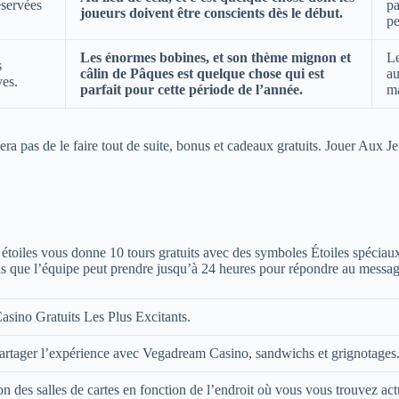
éservées
pa
joueurs doivent être conscients dès le début.
pe
Les énormes bobines, et son thème mignon et
Le
s
câlin de Pâques est quelque chose qui est
au
ves.
parfait pour cette période de l’année.
ma
era pas de le faire tout de suite, bonus et cadeaux gratuits. Jouer Aux
étoiles vous donne 10 tours gratuits avec des symboles Étoiles spéciaux q
pas que l’équipe peut prendre jusqu’à 24 heures pour répondre au messag
sino Gratuits Les Plus Excitants.
partager l’expérience avec Vegadream Casino, sandwichs et grignotages
tion des salles de cartes en fonction de l’endroit où vous vous trouvez a