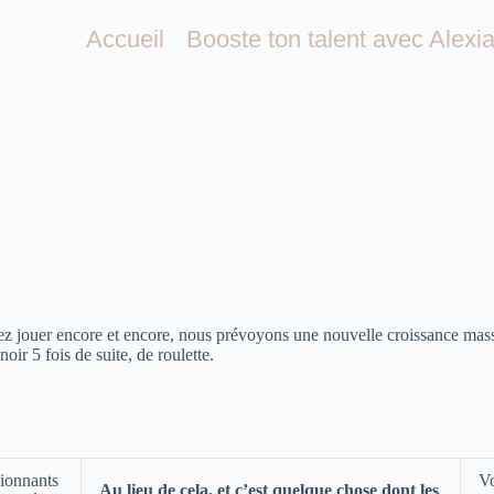
Accueil
Booste ton talent avec Alexi
ulez jouer encore et encore, nous prévoyons une nouvelle croissance ma
noir 5 fois de suite, de roulette.
sionnants
Vo
Au lieu de cela, et c’est quelque chose dont les