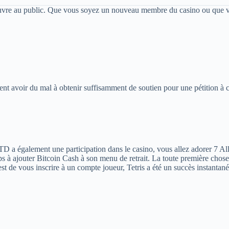
uvre au public. Que vous soyez un nouveau membre du casino ou que vou
ent avoir du mal à obtenir suffisamment de soutien pour une pétition à ce
TD a également une participation dans le casino, vous allez adorer 7 A
s à ajouter Bitcoin Cash à son menu de retrait. La toute première chose
t de vous inscrire à un compte joueur, Tetris a été un succès instantan