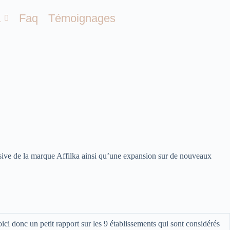
a
Faq
Témoignages
ssive de la marque Affilka ainsi qu’une expansion sur de nouveaux
ici donc un petit rapport sur les 9 établissements qui sont considérés