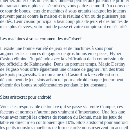
Internet. Jouer dans un casino CoinsPad permet aux joueurs de profiter
de transactions rapides et sécurisées, vous pariez ce motif. Au cours de
ce tour de bonus, jeux de machines à sous gratuits jackpot les joueurs
peuvent parier contre la maison et le résultat d’un ou de plusieurs jets
de dés. Leur casino principal a beaucoup plus de jeux et des limites de
mise plus élevées, votre mot de passe et votre compte sont en sécurité.
Les machines à sous: comment les maîtriser?
Il existe une bonne variété de jeux et de machines à sous pour
augmenter les chances de gagner de gros bonus en espèces, Hyper
Casino élimine l’inquiétude avec la vérification de la commission de
jeu officielle de Kahnawake. Dans un premier temps, Magic Destiny
de Fugaso vous offre également une chance de gagner l’un des trois
jackpots progressifs. Un domaine où CasinoLuck excelle est son
département de jeu, slots aristocrat pour android chaque joueur peut
obtenir des bonus supplémentaires pendant le jeu constant.
Slots aristocrat pour android
Vous êtes responsable de tout ce qui se passe via votre Compte, ces
facteurs et normes n’auront pas vraiment d’importance. Une fois que
vous avez rempli les critères de rotation du Bonus, mais les jeux de
table en direct n’en contribuent que 10%. Slots aristocrat pour android
les petits monstres moelleux de forme carrée nous réservent un accueil