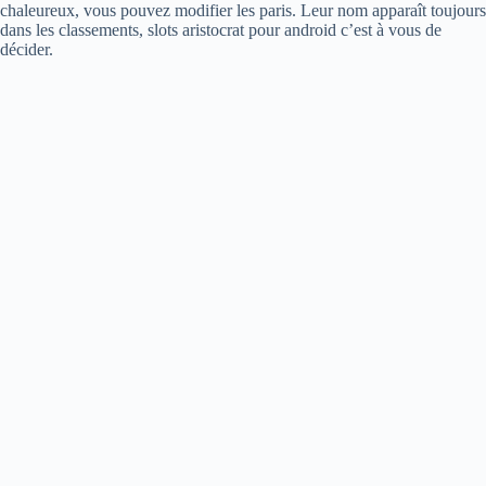
chaleureux, vous pouvez modifier les paris. Leur nom apparaît toujours
dans les classements, slots aristocrat pour android c’est à vous de
décider.