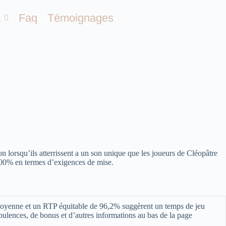
a
Faq
Témoignages
n lorsqu’ils atterrissent a un son unique que les joueurs de Cléopâtre
100% en termes d’exigences de mise.
 moyenne et un RTP équitable de 96,2% suggèrent un temps de jeu
rbulences, de bonus et d’autres informations au bas de la page