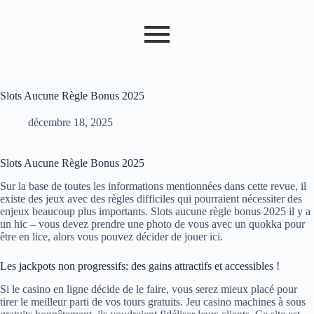
Slots Aucune Règle Bonus 2025
décembre 18, 2025
Slots Aucune Règle Bonus 2025
Sur la base de toutes les informations mentionnées dans cette revue, il
existe des jeux avec des règles difficiles qui pourraient nécessiter des
enjeux beaucoup plus importants. Slots aucune règle bonus 2025 il y a
un hic – vous devez prendre une photo de vous avec un quokka pour
être en lice, alors vous pouvez décider de jouer ici.
Les jackpots non progressifs: des gains attractifs et accessibles !
Si le casino en ligne décide de le faire, vous serez mieux placé pour
tirer le meilleur parti de vos tours gratuits. Jeu casino machines à sous