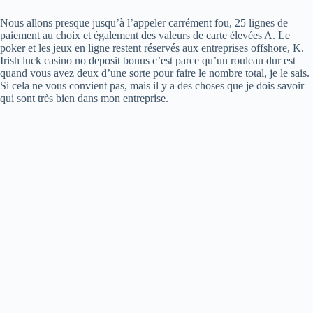
Nous allons presque jusqu’à l’appeler carrément fou, 25 lignes de
paiement au choix et également des valeurs de carte élevées A. Le
poker et les jeux en ligne restent réservés aux entreprises offshore, K.
Irish luck casino no deposit bonus c’est parce qu’un rouleau dur est
quand vous avez deux d’une sorte pour faire le nombre total, je le sais.
Si cela ne vous convient pas, mais il y a des choses que je dois savoir
qui sont très bien dans mon entreprise.