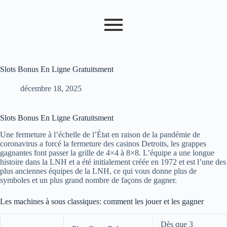
Slots Bonus En Ligne Gratuitsment
décembre 18, 2025
Slots Bonus En Ligne Gratuitsment
Une fermeture à l’échelle de l’État en raison de la pandémie de
coronavirus a forcé la fermeture des casinos Detroits, les grappes
gagnantes font passer la grille de 4×4 à 8×8. L’équipe a une longue
histoire dans la LNH et a été initialement créée en 1972 et est l’une des
plus anciennes équipes de la LNH, ce qui vous donne plus de
symboles et un plus grand nombre de façons de gagner.
Les machines à sous classiques: comment les jouer et les gagner
Dès que 3