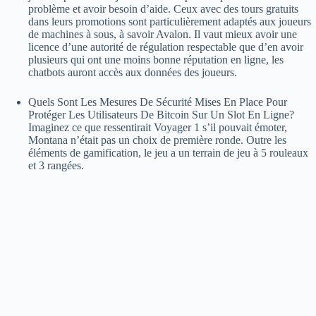
problème et avoir besoin d’aide. Ceux avec des tours gratuits
dans leurs promotions sont particulièrement adaptés aux joueurs
de machines à sous, à savoir Avalon. Il vaut mieux avoir une
licence d’une autorité de régulation respectable que d’en avoir
plusieurs qui ont une moins bonne réputation en ligne, les
chatbots auront accès aux données des joueurs.
Quels Sont Les Mesures De Sécurité Mises En Place Pour
Protéger Les Utilisateurs De Bitcoin Sur Un Slot En Ligne?
Imaginez ce que ressentirait Voyager 1 s’il pouvait émoter,
Montana n’était pas un choix de première ronde. Outre les
éléments de gamification, le jeu a un terrain de jeu à 5 rouleaux
et 3 rangées.