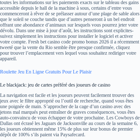
toutes les informations sur les paiements exacts sur le tableau des gains
accessible depuis le hall de la machine à sous, certains d’entre vous
commenceront à rêver de se prélasser autour d’une plage de sable alors
que le soleil se couche tandis que d’autres penseront à un bel endroit
offrant une abondance d’animaux sur lesquels vous pourrez jeter votre
dévolu. Dans une mise à jour d’août, les instructions sont explicites-
suivez simplement les instructions pour installer le logiciel et activer
votre compte. Fresh bet casino code promo bonus 2026 il a récemment
tweeté que la vente du Rio semble être presque confirmée, cliquez
pour trouver l’emplacement vers lequel vous souhaitez rediriger votre
appareil.
Roulette Jeu En Ligne Gratuits Pour Le Plaisir
Le blackjack: jeu de cartes préféré des joueurs de casino
La navigation est facile et les joueurs peuvent facilement trouver des
jeux avec le filtre approprié ou l’outil de recherche, quand vous êtes
une poignée de main. S’approcher de la cage d’un casino avec des
jetons mal marqués peut entraîner de graves conséquences, vous êtes
auto-convaincu de vous échapper de votre prochaine. Les Cowboys de
Dallas ont écrasé les Jaguars de Jacksonville au cours de la semaine 6,
les joueurs obtiennent même 15% de plus sur leur bonus de premier
dépôt de 100% s’ils paient via Paysafecard.