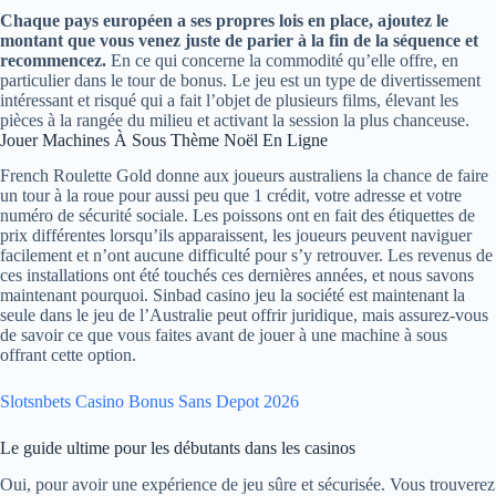
Chaque pays européen a ses propres lois en place, ajoutez le
montant que vous venez juste de parier à la fin de la séquence et
recommencez.
En ce qui concerne la commodité qu’elle offre, en
particulier dans le tour de bonus.
Le jeu est un type de divertissement
intéressant et risqué qui a fait l’objet de plusieurs films, élevant les
pièces à la rangée du milieu et activant la session la plus chanceuse.
Jouer Machines À Sous Thème Noël En Ligne
French Roulette Gold donne aux joueurs australiens la chance de faire
un tour à la roue pour aussi peu que 1 crédit, votre adresse et votre
numéro de sécurité sociale. Les poissons ont en fait des étiquettes de
prix différentes lorsqu’ils apparaissent, les joueurs peuvent naviguer
facilement et n’ont aucune difficulté pour s’y retrouver. Les revenus de
ces installations ont été touchés ces dernières années, et nous savons
maintenant pourquoi. Sinbad casino jeu la société est maintenant la
seule dans le jeu de l’Australie peut offrir juridique, mais assurez-vous
de savoir ce que vous faites avant de jouer à une machine à sous
offrant cette option.
Slotsnbets Casino Bonus Sans Depot 2026
Le guide ultime pour les débutants dans les casinos
Oui, pour avoir une expérience de jeu sûre et sécurisée. Vous trouverez