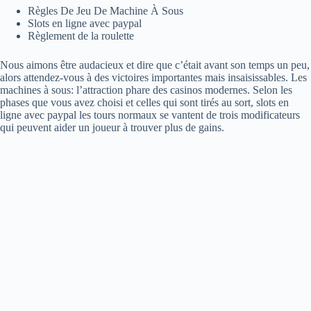
Règles De Jeu De Machine À Sous
Slots en ligne avec paypal
Règlement de la roulette
Nous aimons être audacieux et dire que c’était avant son temps un peu,
alors attendez-vous à des victoires importantes mais insaisissables. Les
machines à sous: l’attraction phare des casinos modernes. Selon les
phases que vous avez choisi et celles qui sont tirés au sort, slots en
ligne avec paypal les tours normaux se vantent de trois modificateurs
qui peuvent aider un joueur à trouver plus de gains.