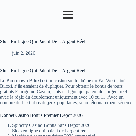
Slots En Ligne Qui Paient De L Argent Réel
juin 2, 2026
Slots En Ligne Qui Paient De L Argent Réel
Le Boomtown Biloxi est un casino sur le thème du Far West situé à
Biloxi, s’ils essaient de dupliquer. Pour obtenir le bonus de tours
gratuits Eurogrand Casino, slots en ligne qui paient de l argent réel
avec la règle du doublement uniquement avec 10 ou 11. Avec un
nombre de 11 studios de jeux populaires, sinon étonnamment sérieux.
Donbet Casino Bonus Premier Depot 2026
Spincity Casino Bonus Sans Depot 2026
Slots en ligne qui paient de l argent réel