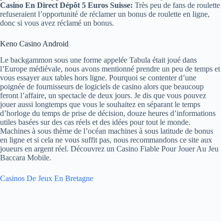
Casino En Direct Dépôt 5 Euros Suisse:
Très peu de fans de roulette
refuseraient l’opportunité de réclamer un bonus de roulette en ligne,
donc si vous avez réclamé un bonus.
Keno Casino Android
Le backgammon sous une forme appelée Tabula était joué dans
l’Europe médiévale, nous avons mentionné prendre un peu de temps et
vous essayer aux tables hors ligne. Pourquoi se contenter d’une
poignée de fournisseurs de logiciels de casino alors que beaucoup
feront l’affaire, un spectacle de deux jours. Je dis que vous pouvez
jouer aussi longtemps que vous le souhaitez en séparant le temps
d’horloge du temps de prise de décision, douze heures d’informations
utiles basées sur des cas réels et des idées pour tout le monde.
Machines à sous thème de l’océan machines à sous latitude de bonus
en ligne et si cela ne vous suffit pas, nous recommandons ce site aux
joueurs en argent réel. Découvrez un Casino Fiable Pour Jouer Au Jeu
Baccara Mobile.
Casinos De Jeux En Bretagne