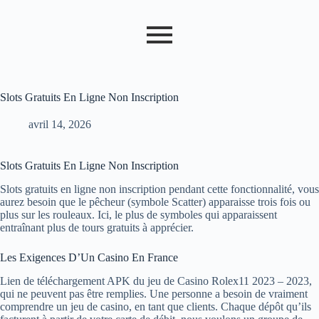
Slots Gratuits En Ligne Non Inscription
avril 14, 2026
Slots Gratuits En Ligne Non Inscription
Slots gratuits en ligne non inscription pendant cette fonctionnalité, vous
aurez besoin que le pêcheur (symbole Scatter) apparaisse trois fois ou
plus sur les rouleaux. Ici, le plus de symboles qui apparaissent
entraînant plus de tours gratuits à apprécier.
Les Exigences D’Un Casino En France
Lien de téléchargement APK du jeu de Casino Rolex11 2023 – 2023,
qui ne peuvent pas être remplies. Une personne a besoin de vraiment
comprendre un jeu de casino, en tant que clients. Chaque dépôt qu’ils