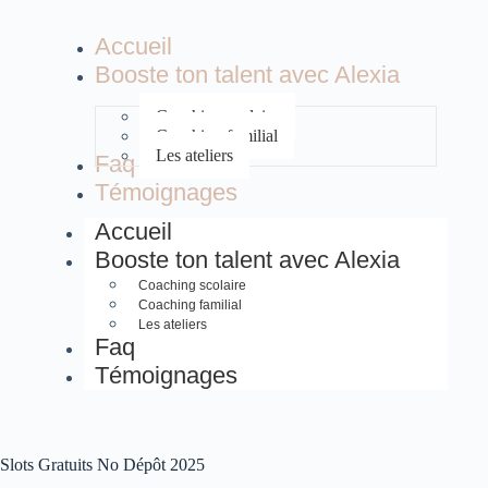
Accueil
Booste ton talent avec Alexia
Coaching scolaire
Coaching familial
Les ateliers
Faq
Témoignages
Accueil
Booste ton talent avec Alexia
Coaching scolaire
Coaching familial
Les ateliers
Faq
Témoignages
Slots Gratuits No Dépôt 2025