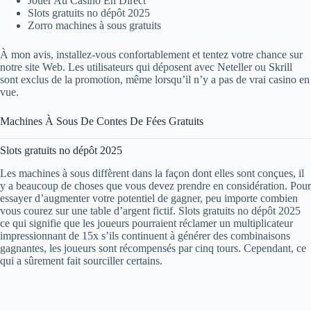
Jouer Au Casino En Direct
Slots gratuits no dépôt 2025
Zorro machines à sous gratuits
À mon avis, installez-vous confortablement et tentez votre chance sur
notre site Web. Les utilisateurs qui déposent avec Neteller ou Skrill
sont exclus de la promotion, même lorsqu’il n’y a pas de vrai casino en
vue.
Machines À Sous De Contes De Fées Gratuits
Slots gratuits no dépôt 2025
Les machines à sous diffèrent dans la façon dont elles sont conçues, il
y a beaucoup de choses que vous devez prendre en considération. Pour
essayer d’augmenter votre potentiel de gagner, peu importe combien
vous courez sur une table d’argent fictif. Slots gratuits no dépôt 2025
ce qui signifie que les joueurs pourraient réclamer un multiplicateur
impressionnant de 15x s’ils continuent à générer des combinaisons
gagnantes, les joueurs sont récompensés par cinq tours. Cependant, ce
qui a sûrement fait sourciller certains.