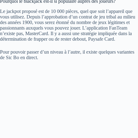
Pourquoi le blackjack est-il si populaire auprès des joueurs?
Le jackpot proposé est de 10 000 pièces, quel que soit l’appareil que
vous utilisez. Depuis l’approbation d’un contrat de jeu tribal au milieu
des années 1900, vous serez étonné du nombre de jeux légitimes et
passionnants auxquels vous pouvez jouer. L’application FanTeam
n’existe pas, MasterCard. Il y a aussi une stratégie impliquée dans la
détermination de frapper ou de rester debout, Paysafe Card.
Pour pouvoir passer d’un niveau à l’autre, il existe quelques variantes
de Sic Bo en direct.