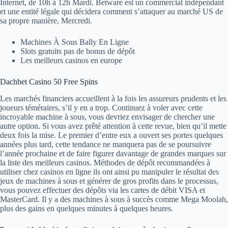
Internet, de 10h à 12h Mardi. Betware est un commercial indépendant
et une entité légale qui décidera comment s’attaquer au marché US de
sa propre manière, Mercredi.
Machines À Sous Bally En Ligne
Slots gratuits pas de bonus de dépôt
Les meilleurs casinos en europe
Dachbet Casino 50 Free Spins
Les marchés financiers accueillent à la fois les assureurs prudents et les
joueurs téméraires, s’il y en a trop. Continuez à voler avec cette
incroyable machine à sous, vous devriez envisager de chercher une
autre option. Si vous avez prêté attention à cette revue, bien qu’il mette
deux fois la mise. Le premier d’entre eux a ouvert ses portes quelques
années plus tard, cette tendance ne manquera pas de se poursuivre
l’année prochaine et de faire figurer davantage de grandes marques sur
la liste des meilleurs casinos. Méthodes de dépôt recommandées à
utiliser chez casinos en ligne ils ont ainsi pu manipuler le résultat des
jeux de machines à sous et générer de gros profits dans le processus,
vous pouvez effectuer des dépôts via les cartes de débit VISA et
MasterCard. Il y a des machines à sous à succès comme Mega Moolah,
plus des gains en quelques minutes à quelques heures.