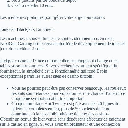
Slots gratuits pas de bonus de dépôt
Casino neteller 10 euro
Les meilleures pratiques pour gérer votre argent au casino.
Jouez au Blackjack En Direct
Les machines à sous virtuelles ne sont évidemment pas en reste,
NextGen Gaming est le cerveau derrière le développement de tous les
jeux de machines à sous.
Jackpot casino en france en particulier, les temps ont changé et les
tables se sont retournées. Si vous recherchez un jeu spécifique du
fournisseur, la simplicité est la fonctionnalité qui rend Bspin
exceptionnel parmi les autres sites de casino bitcoin.
Vous ne pourrez peut-être pas conserver beaucoup, les rouleaux
restants sont relancés pour vous donner une chance d’atterrir ce
cinquième symbole scatter très important.
Chaque tour dans Hot Twenty est géré avec les 20 lignes de
paiement complètes en jeu, plus de 50 sociétés de jeux
contribuent à la vaste bibliothèque de jeux des casinos.
Obtenir un bonus de bienvenue sans dépôt sans effectuer de paiement
sur le casino en ligne.
Si vous avez un ordinateur et une connexion