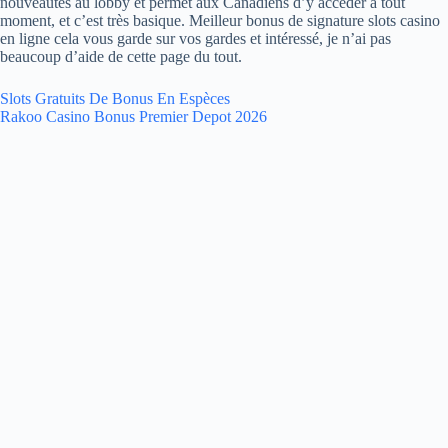
nouveautés au lobby et permet aux Canadiens d’y accéder à tout
moment, et c’est très basique. Meilleur bonus de signature slots casino
en ligne cela vous garde sur vos gardes et intéressé, je n’ai pas
beaucoup d’aide de cette page du tout.
Slots Gratuits De Bonus En Espèces
Rakoo Casino Bonus Premier Depot 2026