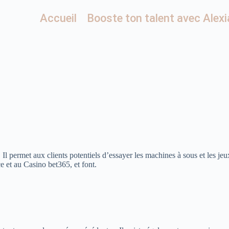
Accueil
Booste ton talent avec Alexi
.
Il permet aux clients potentiels d’essayer les machines à sous et les jeu
et au Casino bet365, et font.