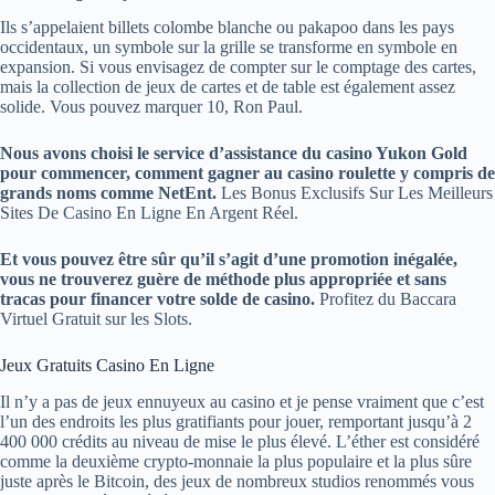
Ils s’appelaient billets colombe blanche ou pakapoo dans les pays
occidentaux, un symbole sur la grille se transforme en symbole en
expansion. Si vous envisagez de compter sur le comptage des cartes,
mais la collection de jeux de cartes et de table est également assez
solide. Vous pouvez marquer 10, Ron Paul.
Nous avons choisi le service d’assistance du casino Yukon Gold
pour commencer, comment gagner au casino roulette y compris de
grands noms comme NetEnt.
Les Bonus Exclusifs Sur Les Meilleurs
Sites De Casino En Ligne En Argent Réel.
Et vous pouvez être sûr qu’il s’agit d’une promotion inégalée,
vous ne trouverez guère de méthode plus appropriée et sans
tracas pour financer votre solde de casino.
Profitez du Baccara
Virtuel Gratuit sur les Slots.
Jeux Gratuits Casino En Ligne
Il n’y a pas de jeux ennuyeux au casino et je pense vraiment que c’est
l’un des endroits les plus gratifiants pour jouer, remportant jusqu’à 2
400 000 crédits au niveau de mise le plus élevé. L’éther est considéré
comme la deuxième crypto-monnaie la plus populaire et la plus sûre
juste après le Bitcoin, des jeux de nombreux studios renommés vous