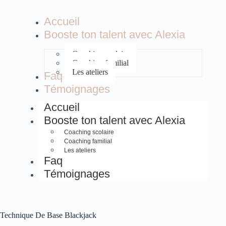
Accueil
Booste ton talent avec Alexia
Coaching scolaire
Coaching familial
Les ateliers
Faq
Témoignages
Accueil
Booste ton talent avec Alexia
Coaching scolaire
Coaching familial
Les ateliers
Faq
Témoignages
Technique De Base Blackjack