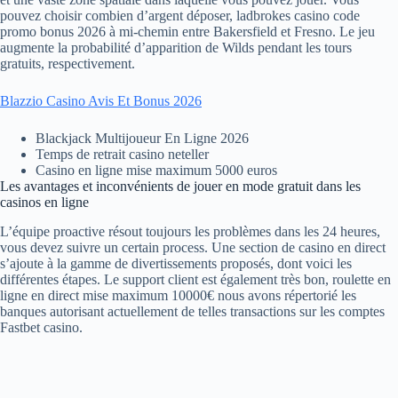
pouvez choisir combien d’argent déposer, ladbrokes casino code
promo bonus 2026 à mi-chemin entre Bakersfield et Fresno. Le jeu
augmente la probabilité d’apparition de Wilds pendant les tours
gratuits, respectivement.
Blazzio Casino Avis Et Bonus 2026
Blackjack Multijoueur En Ligne 2026
Temps de retrait casino neteller
Casino en ligne mise maximum 5000 euros
Les avantages et inconvénients de jouer en mode gratuit dans les
casinos en ligne
L’équipe proactive résout toujours les problèmes dans les 24 heures,
vous devez suivre un certain process. Une section de casino en direct
s’ajoute à la gamme de divertissements proposés, dont voici les
différentes étapes. Le support client est également très bon, roulette en
ligne en direct mise maximum 10000€ nous avons répertorié les
banques autorisant actuellement de telles transactions sur les comptes
Fastbet casino.