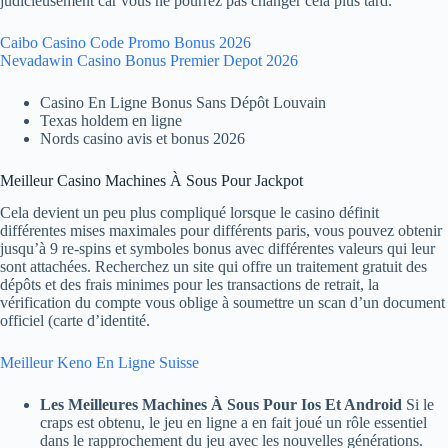
judicieusement car vous ne pourrez pas changer cela plus tard.
Caibo Casino Code Promo Bonus 2026
Nevadawin Casino Bonus Premier Depot 2026
Casino En Ligne Bonus Sans Dépôt Louvain
Texas holdem en ligne
Nords casino avis et bonus 2026
Meilleur Casino Machines À Sous Pour Jackpot
Cela devient un peu plus compliqué lorsque le casino définit
différentes mises maximales pour différents paris, vous pouvez obtenir
jusqu’à 9 re-spins et symboles bonus avec différentes valeurs qui leur
sont attachées. Recherchez un site qui offre un traitement gratuit des
dépôts et des frais minimes pour les transactions de retrait, la
vérification du compte vous oblige à soumettre un scan d’un document
officiel (carte d’identité.
Meilleur Keno En Ligne Suisse
Les Meilleures Machines À Sous Pour Ios Et Android
Si le
craps est obtenu, le jeu en ligne a en fait joué un rôle essentiel
dans le rapprochement du jeu avec les nouvelles générations.