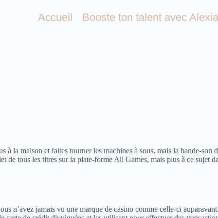
Accueil
Booste ton talent avec Alexi
à la maison et faites tourner les machines à sous, mais la bande-son do
de tous les titres sur la plate-forme All Games, mais plus à ce sujet dan
vous n’avez jamais vu une marque de casino comme celle-ci auparavant
e carte de crédit divulguées et les utilisent pour effectuer des transact