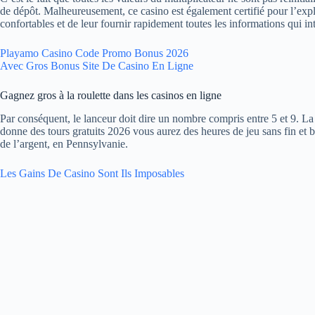
de dépôt. Malheureusement, ce casino est également certifié pour l’exp
confortables et de leur fournir rapidement toutes les informations qui inté
Playamo Casino Code Promo Bonus 2026
Avec Gros Bonus Site De Casino En Ligne
Gagnez gros à la roulette dans les casinos en ligne
Par conséquent, le lanceur doit dire un nombre compris entre 5 et 9. La 
donne des tours gratuits 2026 vous aurez des heures de jeu sans fin et b
de l’argent, en Pennsylvanie.
Les Gains De Casino Sont Ils Imposables