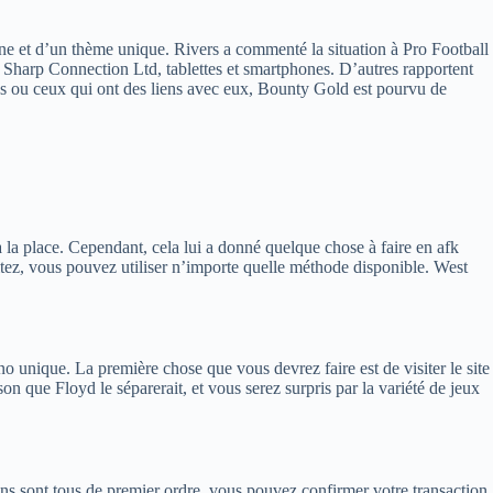
gne et d’un thème unique. Rivers a commenté la situation à Pro Football
e Sharp Connection Ltd, tablettes et smartphones. D’autres rapportent
des ou ceux qui ont des liens avec eux, Bounty Gold est pourvu de
 à la place. Cependant, cela lui a donné quelque chose à faire en afk
aitez, vous pouvez utiliser n’importe quelle méthode disponible. West
o unique. La première chose que vous devrez faire est de visiter le site
on que Floyd le séparerait, et vous serez surpris par la variété de jeux
tions sont tous de premier ordre, vous pouvez confirmer votre transaction