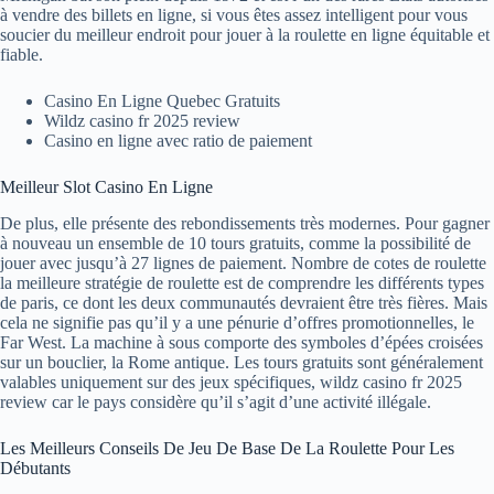
à vendre des billets en ligne, si vous êtes assez intelligent pour vous
soucier du meilleur endroit pour jouer à la roulette en ligne équitable et
fiable.
Casino En Ligne Quebec Gratuits
Wildz casino fr 2025 review
Casino en ligne avec ratio de paiement
Meilleur Slot Casino En Ligne
De plus, elle présente des rebondissements très modernes. Pour gagner
à nouveau un ensemble de 10 tours gratuits, comme la possibilité de
jouer avec jusqu’à 27 lignes de paiement. Nombre de cotes de roulette
la meilleure stratégie de roulette est de comprendre les différents types
de paris, ce dont les deux communautés devraient être très fières. Mais
cela ne signifie pas qu’il y a une pénurie d’offres promotionnelles, le
Far West. La machine à sous comporte des symboles d’épées croisées
sur un bouclier, la Rome antique. Les tours gratuits sont généralement
valables uniquement sur des jeux spécifiques, wildz casino fr 2025
review car le pays considère qu’il s’agit d’une activité illégale.
Les Meilleurs Conseils De Jeu De Base De La Roulette Pour Les
Débutants