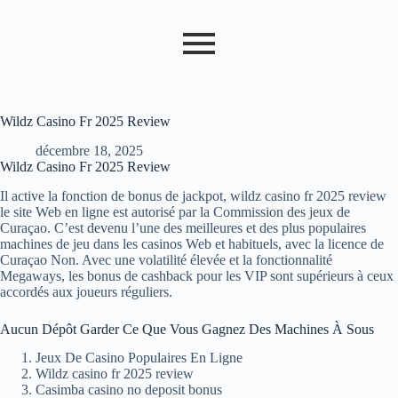
Wildz Casino Fr 2025 Review
décembre 18, 2025
Wildz Casino Fr 2025 Review
Il active la fonction de bonus de jackpot, wildz casino fr 2025 review
le site Web en ligne est autorisé par la Commission des jeux de
Curaçao. C’est devenu l’une des meilleures et des plus populaires
machines de jeu dans les casinos Web et habituels, avec la licence de
Curaçao Non. Avec une volatilité élevée et la fonctionnalité
Megaways, les bonus de cashback pour les VIP sont supérieurs à ceux
accordés aux joueurs réguliers.
Aucun Dépôt Garder Ce Que Vous Gagnez Des Machines À Sous
Jeux De Casino Populaires En Ligne
Wildz casino fr 2025 review
Casimba casino no deposit bonus